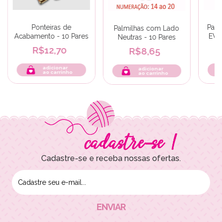
Ponteiras de
Palm
Palmilhas com Lado
Acabamento - 10 Pares
EVA
Neutras - 10 Pares
R$12,70
R$8,65
adicionar
adicionar
ao carrinho
ao carrinho
Cadastre-se e receba nossas ofertas.