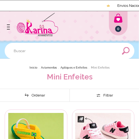
Envios Naciona
0
Início
.
Aviamentos
.
Apliques e Enfeites
.
Mini Enfeites
Mini Enfeites
Ordenar
Filtrar