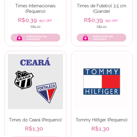
Times Internacionais
Times de Futebol 3.5 cm
(Pequeno)
(Grande)
R$0,39
R$0,39
-
65
%
OFF
-
65
%
OFF
R$1,10
R$1,10
adicionar ao
adicionar ao
carrinho
carrinho
Times do Ceará (Pequeno)
Tommy Hilfiger (Pequeno)
R$1,30
R$1,30