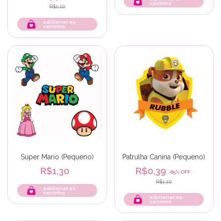
R$1,10
adicionar ao
carrinho
Super Mario (Pequeno)
Patrulha Canina (Pequeno)
R$1,30
R$0,39
-
65
%
OFF
R$1,10
adicionar ao
carrinho
adicionar ao
carrinho