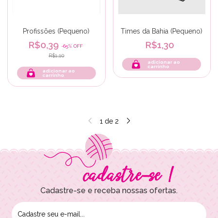
Profissões (Pequeno)
Times da Bahia (Pequeno)
R$0,39
R$1,30
-
65
%
OFF
R$1,10
adicionar ao
carrinho
adicionar ao
carrinho
1
de
2
Cadastre-se e receba nossas ofertas.