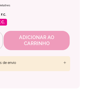
detalhes
 F.C.
.C.
s de envio