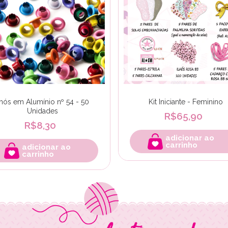
lhós em Alumínio nº 54 - 50
Kit Iniciante - Feminino
Unidades
R$65,90
R$8,30
adicionar ao
carrinho
adicionar ao
carrinho