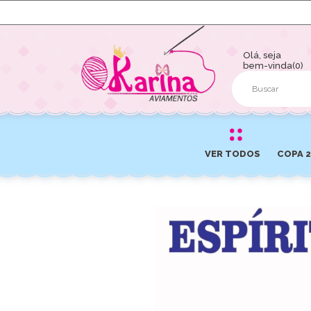
Olá, seja
bem-vinda(0)
VER TODOS
COPA 