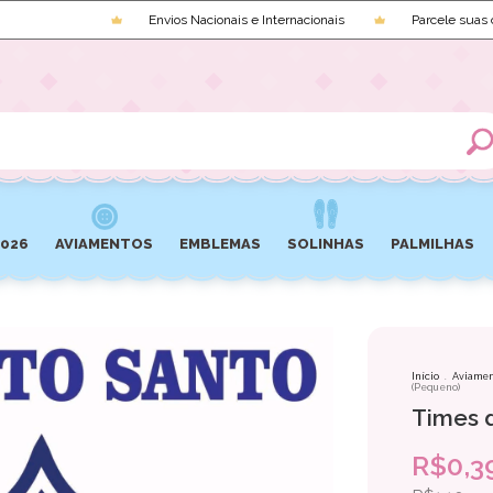
Envios Nacionais e Internacionais
Parcele suas compr
2026
AVIAMENTOS
EMBLEMAS
SOLINHAS
PALMILHAS
Início
.
Aviamen
(Pequeno)
Times d
R$0,3