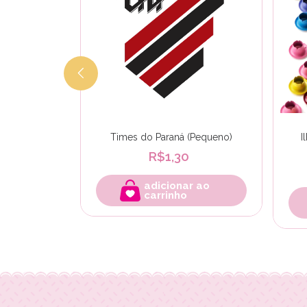
Pequeno)
Times do Paraná (Pequeno)
I
R$1,30
r ao
adicionar ao
carrinho