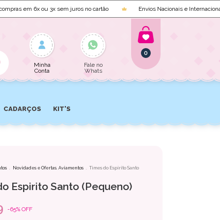
as em 6x ou 3x sem juros no cartão
Envios Nacionais e Internacionais
0
Minha
Fale no
Conta
Whats
CADARÇOS
KIT'S
tos
.
Novidades e Ofertas. Aviamentos
.
Times do Espirito Santo
o Espirito Santo (Pequeno)
9
-
65
%
OFF