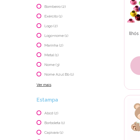
Bombeiro (2)
Exército (1)
Logo (2)
Ilhós
Logo+nome (1)
Marinha (2)
Metal (1)
Nome (3)
Nome Azul Bb (1)
Ver mais
Estampa
Abcd (2)
Borboleta (1)
Capivara (1)