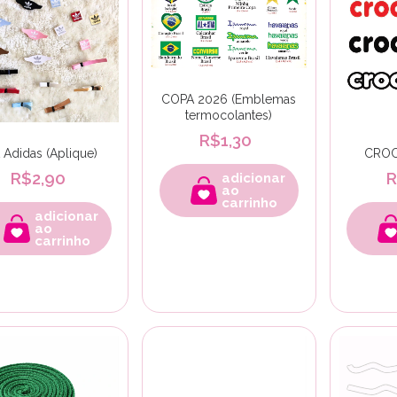
COPA 2026 (Emblemas
termocolantes)
R$1,30
t Adidas (Aplique)
CROC
R$2,90
R
adicionar
ao
carrinho
adicionar
ao
carrinho