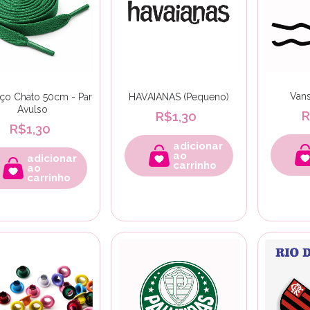
Vans
ço Chato 50cm - Par
HAVAIANAS (Pequeno)
Avulso
R
R$1,30
R$1,30
adicionar
ao
adicionar
carrinho
ao
carrinho