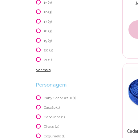
15 (3)
J
16 (3)
17 (3)
18 (3)
19 (3)
20 (3)
21 (1)
Ver mais
Personagem
Baby Shark Azul (1)
Cascão (1)
Cebolinha (1)
Chase (2)
Cadar
Cogumelo (1)