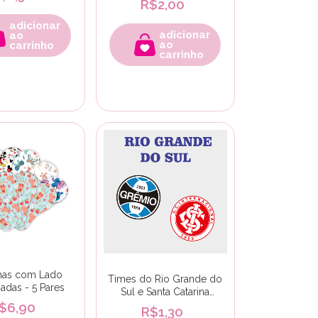
R$2,00
adicionar
adicionar
ao
ao
carrinho
carrinho
has com Lado
Times do Rio Grande do
adas - 5 Pares
Sul e Santa Catarina
(Pequeno)
$6,90
R$1,30