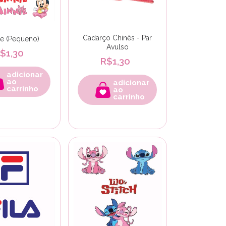
Cadarço Chinês - Par
ie (Pequeno)
Avulso
$1,30
R$1,30
adicionar
ao
adicionar
carrinho
ao
carrinho