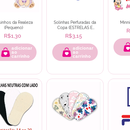
sinhos da Realeza
Solinhas Perfuradas da
Minn
(Pequeno)
Copa (ESTRELAS E
R
FOFURA)
R$1,30
R$3,15
adicionar
adicionar
ao
ao
carrinho
carrinho