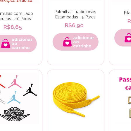
Palmilhas Tradicionais
Fil
lmilhas com Lado
Estampadas - 5 Pares
eutras - 10 Pares
R
R$6,90
R$8,65
adicionar
adicionar
ao
ao
carrinho
carrinho