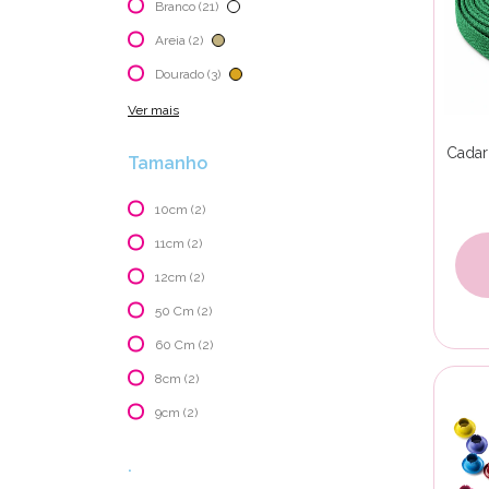
Branco (21)
Areia (2)
Dourado (3)
Ver mais
Cadar
Tamanho
10cm (2)
11cm (2)
12cm (2)
50 Cm (2)
60 Cm (2)
8cm (2)
9cm (2)
.