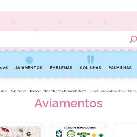
2026
AVIAMENTOS
EMBLEMAS
SOLINHAS
PALMILHAS
Início
.
Aviamentos
.
breadcrumbs.emblemas-termocolantes12
.
breadcrumbs.saldao-dos-emblema
Aviamentos