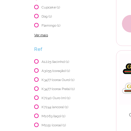
Cupcake (1)
Dog (1)
Flamingo (1)
Ver mais
Ref
A1225 (lacinho) (1)
A3055 (coração) (1)
K3477 (coroa Ouro) (1)
K3477 (coroa Prata) (1)
K7240 Ouro (m) (1)
K7244 (ancora) (1)
M1063 (laço) (1)
M1151 (coroa) (1)