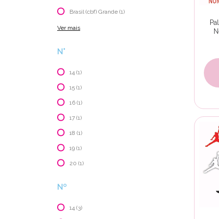
Brasil (cbf) Grande (1)
Pa
Ver mais
N
N°
14 (1)
15 (1)
16 (1)
17 (1)
18 (1)
19 (1)
20 (1)
Nº
14 (3)