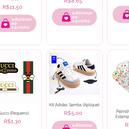
R$8,65
R$11,50
adicionar
ao
adicionar
carrinho
ao
carrinho
Kit Adidas Samba (Aplique)
Palmil
R$5,00
Gucci (Pequeno)
Estamp
R$1,30
R