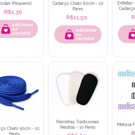
Enfeites
ordan (Pequeno)
Cadarço Chato 60cm - 10
Cadarço
Pares
R$1,30
R
R$11,50
adicionar
ao
adicionar
carrinho
ao
carrinho
Palmilhas Tradicionais
Melissa 
Neutras - 10 Pares
ço Chato 50cm - 10
R
Pares