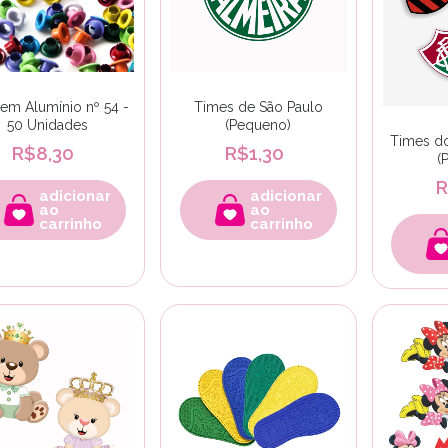
 em Alumínio nº 54 -
Times de São Paulo
50 Unidades
(Pequeno)
Times do
R$8,30
R$1,30
(
R
adicionar
adicionar
ao
ao
carrinho
carrinho