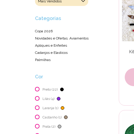
Categorias
Copa 2026
Novidades e Ofertas. Aviamentos
Apliques e Enfeites
Ki
Cadarços e Elasticos
Palmilhas
Cor
Preto (22)
Lilás (4)
Laranja (1)
Castanho (1)
Prata (2)