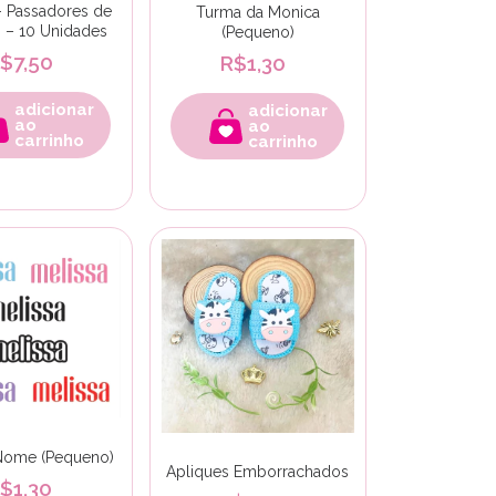
 - Passadores de
Turma da Monica
 – 10 Unidades
(Pequeno)
$7,50
R$1,30
adicionar
adicionar
ao
ao
carrinho
carrinho
Nome (Pequeno)
Apliques Emborrachados
$1,30