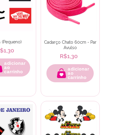
 (Pequeno)
Cadarço Chato 60cm - Par
Avulso
$1,30
R$1,30
adicionar
ao
adicionar
carrinho
ao
carrinho