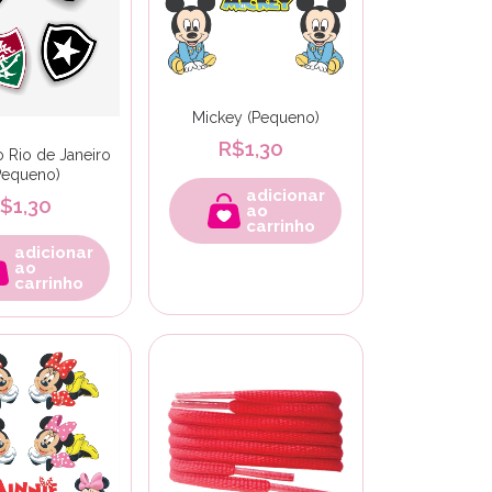
Mickey (Pequeno)
R$1,30
 Rio de Janeiro
Pequeno)
adicionar
$1,30
ao
carrinho
adicionar
ao
carrinho