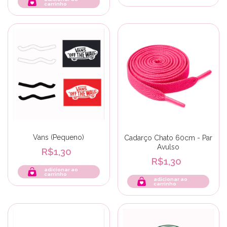
carrinho
Vans (Pequeno)
Cadarço Chato 60cm - Par
Avulso
R$1,30
R$1,30
adicionar ao
carrinho
adicionar ao
carrinho