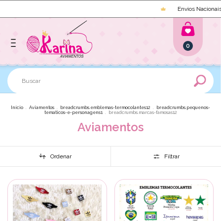
Envios Nacionais e Internacion
0
Início
.
Aviamentos
.
breadcrumbs.emblemas-termocolantes12
.
breadcrumbs.pequenos-
tematicos-e-personagens1
.
breadcrumbs.marcas-famosas12
Aviamentos
Ordenar
Filtrar