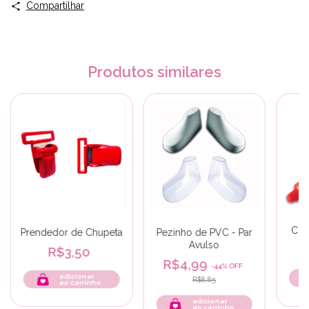
Compartilhar
Produtos similares
Col
Prendedor de Chupeta
Pezinho de PVC - Par
Avulso
R$3,50
R$4,99
-
44
%
OFF
adicionar
R$8,85
ao carrinho
adicionar
ao carrinho