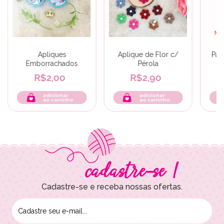
Apliques
Aplique de Flor c/
Pal
Emborrachados
Pérola
Ne
R$2,00
R$2,90
adicionar
adicionar
ao carrinho
ao carrinho
Cadastre-se e receba nossas ofertas.