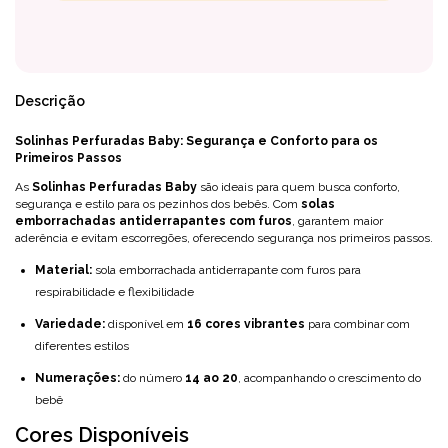
Descrição
Solinhas Perfuradas Baby: Segurança e Conforto para os
Primeiros Passos
As
Solinhas Perfuradas Baby
são ideais para quem busca conforto,
segurança e estilo para os pezinhos dos bebês. Com
solas
emborrachadas antiderrapantes com furos
, garantem maior
aderência e evitam escorregões, oferecendo segurança nos primeiros passos.
Material:
sola emborrachada antiderrapante com furos para
respirabilidade e flexibilidade
Variedade:
disponível em
16 cores vibrantes
para combinar com
diferentes estilos
Numerações:
do número
14 ao 20
, acompanhando o crescimento do
bebê
Cores Disponíveis