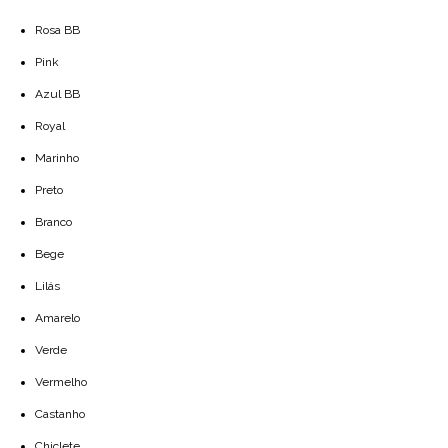
Rosa BB
Pink
Azul BB
Royal
Marinho
Preto
Branco
Bege
Lilás
Amarelo
Verde
Vermelho
Castanho
Chiclete