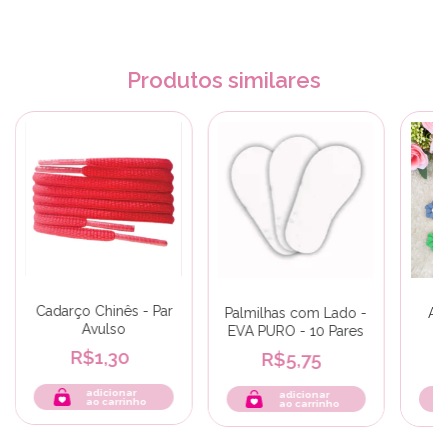
Produtos similares
Cadarço Chinês - Par
Palmilhas com Lado -
Ap
Avulso
EVA PURO - 10 Pares
R$1,30
R$5,75
adicionar
adicionar
ao carrinho
ao carrinho